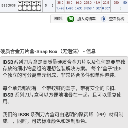
38.0
38.0
16.0
225.0
45.9
20.5
250
50
IBSB05/38
5
5
1.496
1.496
0.630
8.858
1.807
0.807
5
图例:
- 加入购物车
- 查看价格
硬质合金刀片盒-Snap Box（无泡沫） - 信息
IBSB
系列刀片盒是高质量硬质合金刀片以及任何需要单独
存放的细小物品组的理想包装解决方案。 每个“盒子”由5
个独立的可分离单元组成，非常适合多件和单件包装。
每个单元都配有一个带铰链的盖子，带有安全的卡扣。
IBSB
系列刀片盒可以方便地堆叠在一起，且可以重复使
用。
我们的
IBSB
系列刀片盒可由透明的聚丙烯（PP）材料制
成。，同时，可选标准颜色和定制颜色。