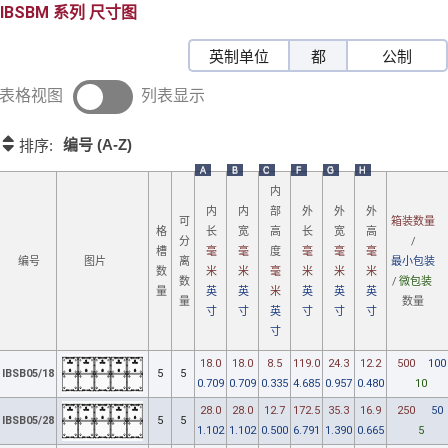
IBSBM
尺寸图
英制单位
都
公制
表格视图
列表显示
编号 (A-Z)
排序:
A
B
C
F
G
H
内
内
内
部
外
外
外
箱装数量
可
格
长
宽
高
长
宽
高
/
分
槽
毫
毫
度
毫
毫
毫
图片
最小包装
编号
离
数
米
米
毫
米
米
米
/
微包装
数
量
英
英
米
英
英
英
数量
量
寸
寸
英
寸
寸
寸
寸
18.0
18.0
8.5
119.0
24.3
12.2
500
100
IBSB05/18
5
5
0.709
0.709
0.335
4.685
0.957
0.480
10
28.0
28.0
12.7
172.5
35.3
16.9
250
50
IBSB05/28
5
5
1.102
1.102
0.500
6.791
1.390
0.665
5